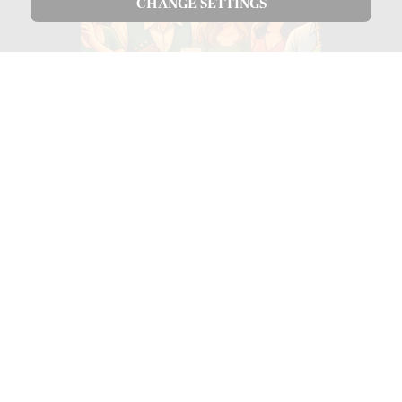
CHANGE SETTINGS
VISIT OUR EVENT
Pub- Session 2026
🎶
Let‘s make Irish Folk together!
Beginn
ab 20Uhr
.
16.01.26